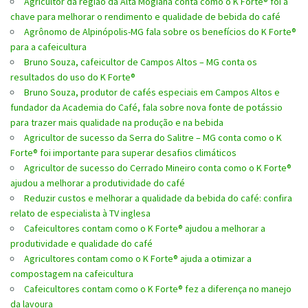
Agricultor da região da Alta Mogiana conta como o K Forte® foi a
chave para melhorar o rendimento e qualidade de bebida do café
Agrônomo de Alpinópolis-MG fala sobre os benefícios do K Forte®
para a cafeicultura
Bruno Souza, cafeicultor de Campos Altos – MG conta os
resultados do uso do K Forte®
Bruno Souza, produtor de cafés especiais em Campos Altos e
fundador da Academia do Café, fala sobre nova fonte de potássio
para trazer mais qualidade na produção e na bebida
Agricultor de sucesso da Serra do Salitre – MG conta como o K
Forte® foi importante para superar desafios climáticos
Agricultor de sucesso do Cerrado Mineiro conta como o K Forte®
ajudou a melhorar a produtividade do café
Reduzir custos e melhorar a qualidade da bebida do café: confira
relato de especialista à TV inglesa
Cafeicultores contam como o K Forte® ajudou a melhorar a
produtividade e qualidade do café
Agricultores contam como o K Forte® ajuda a otimizar a
compostagem na cafeicultura
Cafeicultores contam como o K Forte® fez a diferença no manejo
da lavoura