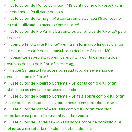
Cafeicultor de Monte Carmelo – MG conta como o K Forte® vem
aumentando a fertilidade do solo
Cafeicultor de Itamogi – MG conta como alcançou 86 pontos no
seu café utilizando o manejo com K Forte®
Cafeicultor de Rio Paranaíba conta os benefícios do K Forte® para
a lavoura
Como o fertilizante K Forte® vem transformando há quatro anos
as lavouras de café de um consultor agrícola de Cássia – MG
Consultor especializado em cafeicultura conta os resultados
positivos do uso do K Forte® (verde.ag)
Felipe Santinato fala sobre os resultados de sete anos de
pesquisa com o K Forte®
Cafeicultor de Ribeirão Corrente – SP conta como o K Forte®
estabilizou os níveis de potássio no solo
Cafeicultor de Ribeirão Corrente – SP fala sobre como o K Forte®
trouxe bons resultados na lavoura, mesmo em períodos de seca
Cafeicultor de Matipó – MG fala como o K Forte® tem sido
importante na produção sustentável da lavoura
Cafeicultor de Candeias – MG fala sobre fonte de potássio que
melhorou a microbiota do solo e a bebida do café