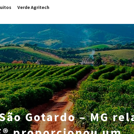
uitos
Verde Agritech
 São Gotardo – MG rel
® proporcionou um