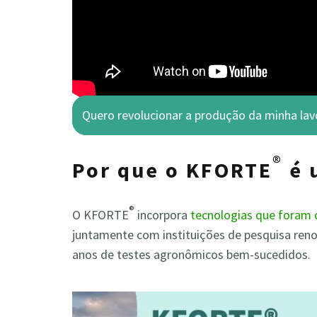
Quero revolucionar a produção da minha lav
®
Por que o KFORTE
é 
®
O KFORTE
incorpora
tecnologias que foram 
juntamente com instituições de pesquisa reno
anos de testes agronômicos bem-sucedidos.