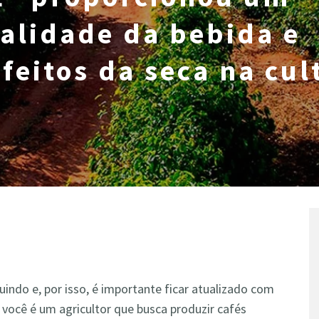
alidade da bebida e
feitos da seca na cul
uindo e, por isso, é importante ficar atualizado com
 você é um agricultor que busca produzir cafés