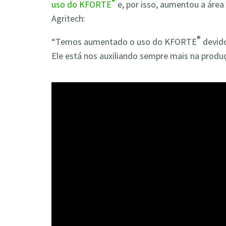
®
uso do KFORTE
e, por isso, aumentou a área
Agritech:
®
“Temos aumentado o uso do KFORTE
devido
Ele está nos auxiliando sempre mais na produç