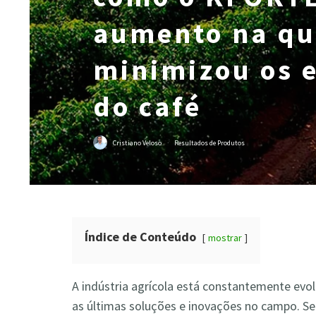
aumento na qu
minimizou os e
do café
Cristiano Veloso
·
Resultados de Produtos
Índice de Conteúdo
mostrar
A indústria agrícola está constantemente evol
as últimas soluções e inovações no campo.
Se