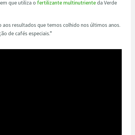
 em que utiliza o
fertilizante multinutriente
da Verde
 aos resultados que temos colhido nos últimos anos.
ão de cafés especiais.”