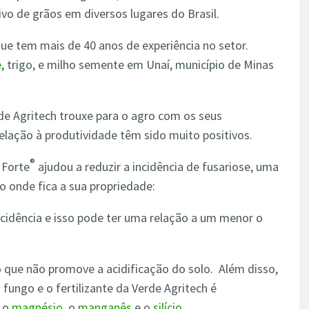
ivo de grãos em diversos lugares do Brasil.
que tem mais de 40 anos de experiência no setor.
é
, trigo, e milho semente em Unaí, município de Minas
de Agritech trouxe para o agro com os seus
relação à produtividade têm sido muito positivos.
®
 Forte
ajudou a reduzir a incidência de fusariose, uma
 onde fica a sua propriedade:
incidência e isso pode ter uma relação a um menor o
o que não promove a acidificação do solo. Além disso,
fungo e o fertilizante da Verde Agritech é
, o
magnésio
, o
manganês
e o
silício
.