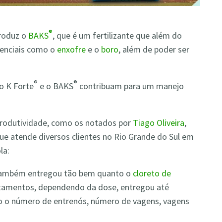
®
produz o
BAKS
, que é um fertilizante que além do
senciais como o
enxofre
e o
boro
, além de poder ser
®
®
o K Forte
e o BAKS
contribuam para um manejo
produtividade, como os notados por
Tiago Oliveira
,
ue atende diversos clientes no Rio Grande do Sul em
la:
 também entregou tão bem quanto o
cloreto de
ratamentos, dependendo da dose, entregou até
 o número de entrenós, número de vagens, vagens