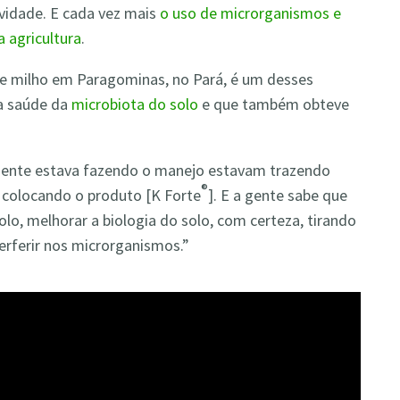
ividade. E cada vez mais
o uso de microrganismos e
 agricultura
.
ja e milho em Paragominas, no Pará, é um desses
 a saúde da
microbiota do solo
e que também obteve
 gente estava fazendo o manejo estavam trazendo
®
 colocando o produto [K Forte
]. E a gente sabe que
olo, melhorar a biologia do solo, com certeza, tirando
erferir nos microrganismos.”