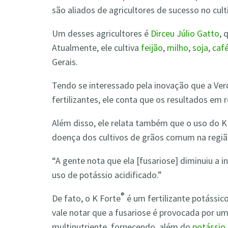
são aliados de agricultores de sucesso no cult
Um desses agricultores é
Dirceu Júlio Gatto
, 
Atualmente, ele cultiva
feijão
,
milho
,
soja
,
caf
Gerais.
Tendo se interessado pela inovação que a Ver
fertilizantes, ele conta que os resultados em 
Além disso, ele relata também que o uso do K
doença dos cultivos de grãos comum na região
“A gente nota que ela [fusariose] diminuiu a 
uso de potássio acidificado.”
®
De fato, o K Forte
é um fertilizante potássic
vale notar que a fusariose é provocada por um 
multinutriente, fornecendo, além do
potássio