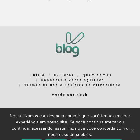
Início
Culturas
Quem somos
Conhecer a Verde Agritech
Termos de uso e Política de Privacidade
Verde Agritech
Nós utilizamos cookies para garantir que você tenha a melhor
Bem-vindo ao Verde Blog! Para que a sua experiência em nosso
experiência em nosso site. Se você continua aceitar ou
blog seja a melhor possível, utilizamos cookies. Você pode
continuar acessando, assumimos que você concorda com o
aceitar ou gerenciar seus cookies
aqui
.
nosso uso de cookies.