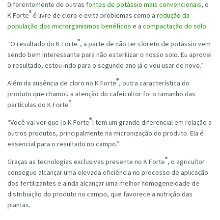
Diferentemente de outras f
ontes de potássio mais convencionais
, o
®
K Forte
é livre de cloro e evita problemas como a
redução da
população dos microrganismos benéficos
e a
compactação do solo
.
®
“O resultado do K Forte
, a parte de não ter cloreto de potássio vem
sendo bem interessante para não esterilizar o nosso solo. Eu aprovei
o resultado, estou indo para o segundo ano já e vou usar de novo.”
®
Além da ausência de cloro no
K Forte
, outra característica do
produto que chamou a atenção do cafeicultor foi o tamanho das
®
partículas do K Forte
:
®
“Você vai ver que [o K Forte
] tem um grande diferencial em relação a
outros produtos, principalmente na micronização do produto. Ela é
essencial para o resultado no campo.”
®
Graças as tecnologias exclusivas presente no K Forte
,
o agricultor
consegue alcançar uma elevada eficiência no processo de aplicação
dos fertilizantes e ainda alcançar uma melhor homogeneidade de
distribuição do produto no campo, que favorece a nutrição das
plantas.