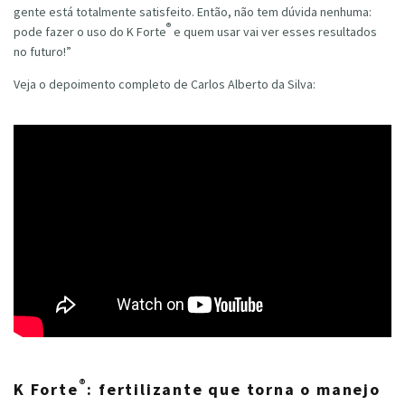
gente está totalmente satisfeito. Então, não tem dúvida nenhuma:
®
pode fazer o uso do K Forte
e quem usar vai ver esses resultados
no futuro!”
Veja o depoimento completo de Carlos Alberto da Silva:
®
K Forte
: fertilizante que torna o manejo