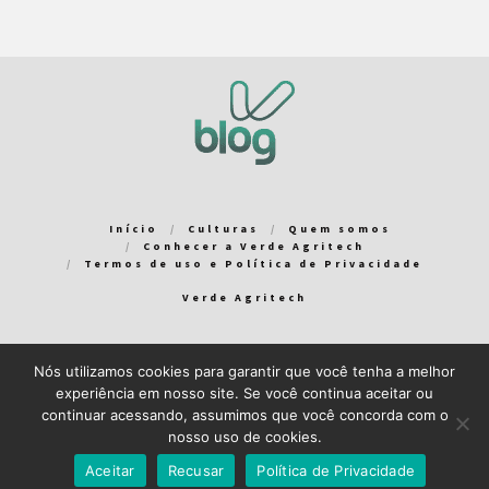
Início
Culturas
Quem somos
Conhecer a Verde Agritech
Termos de uso e Política de Privacidade
Verde Agritech
Nós utilizamos cookies para garantir que você tenha a melhor
Bem-vindo ao Verde Blog! Para que a sua experiência em nosso
experiência em nosso site. Se você continua aceitar ou
blog seja a melhor possível, utilizamos cookies. Você pode
continuar acessando, assumimos que você concorda com o
aceitar ou gerenciar seus cookies
aqui
.
nosso uso de cookies.
Close GDPR Cookie Banner
Aceito
Recuso
Aceitar
Recusar
Política de Privacidade