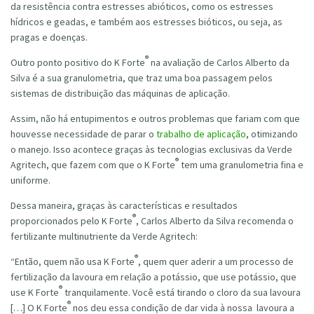
da resistência contra estresses abióticos, como os estresses
hídricos e geadas, e também aos estresses bióticos, ou seja, as
pragas e doenças.
®
Outro ponto positivo do K Forte
na avaliação de Carlos Alberto da
Silva é a sua granulometria, que traz uma boa passagem pelos
sistemas de distribuição das máquinas de aplicação.
Assim, não há entupimentos e outros problemas que fariam com que
houvesse necessidade de parar o
trabalho de aplicação
, otimizando
o manejo. Isso acontece graças às tecnologias exclusivas da Verde
®
Agritech, que fazem com que o K Forte
tem uma granulometria fina e
uniforme.
Dessa maneira, graças às características e resultados
®
proporcionados pelo K Forte
, Carlos Alberto da Silva recomenda o
fertilizante multinutriente da Verde Agritech:
®
“Então, quem não usa K Forte
, quem quer aderir a um processo de
fertilização da lavoura em relação a potássio, que use potássio, que
®
use K Forte
tranquilamente. Você está tirando o cloro da sua lavoura
®
[…] O K Forte
nos deu essa condição de dar vida à nossa lavoura a