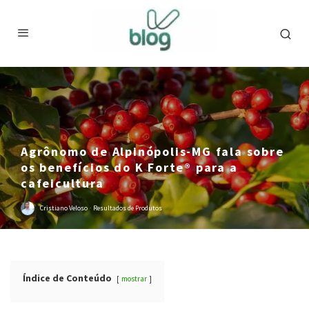
Agrônomo de Alpinópolis-MG fala sobre
os benefícios do K Forte® para a
cafeicultura
Cristiano Veloso
·
Resultados de Produtos
Índice de Conteúdo
mostrar