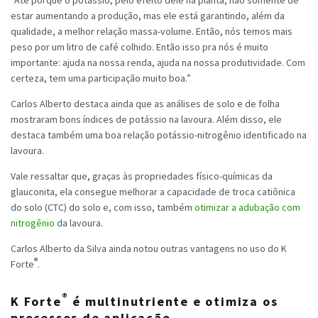
“Até porque o potássio, pelo efeito dele na planta, não somente de
estar aumentando a produção, mas ele está garantindo, além da
qualidade, a melhor relação massa-volume. Então, nós temos mais
peso por um litro de café colhido. Então isso pra nós é muito
importante: ajuda na nossa renda, ajuda na nossa produtividade. Com
certeza, tem uma participação muito boa.”
Carlos Alberto destaca ainda que as análises de solo e de folha
mostraram bons índices de potássio na lavoura. Além disso, ele
destaca também uma boa relação potássio-nitrogênio identificado na
lavoura.
Vale ressaltar que, graças às propriedades físico-químicas da
glauconita, ela consegue melhorar a capacidade de troca catiônica
do solo (CTC) do solo e, com isso, também
otimizar a adubação com
nitrogênio
da lavoura.
Carlos Alberto da Silva ainda notou outras vantagens no uso do K
®
Forte
.
®
K Forte
é multinutriente e otimiza os
processos de aplicação