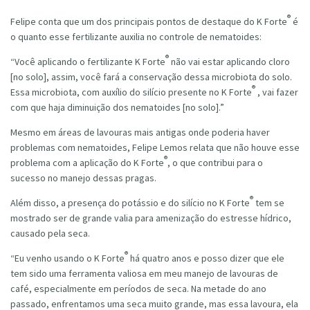
®
Felipe conta que um dos principais pontos de destaque do K Forte
é
o quanto esse fertilizante auxilia no controle de nematoides:
®
“Você aplicando o fertilizante K Forte
não vai estar aplicando cloro
[no solo], assim, você fará a conservação dessa microbiota do solo.
®
Essa microbiota, com auxílio do silício presente no K Forte
, vai fazer
com que haja diminuição dos nematoides [no solo].”
Mesmo em áreas de lavouras mais antigas onde poderia haver
problemas com nematoides, Felipe Lemos relata que não houve esse
®
problema com a aplicação do K Forte
, o que contribui para o
sucesso no manejo dessas pragas.
®
Além disso, a presença do potássio e do silício no K Forte
tem se
mostrado ser de grande valia para amenização do estresse hídrico,
causado pela seca.
®
“Eu venho usando o K Forte
há quatro anos e posso dizer que ele
tem sido uma ferramenta valiosa em meu manejo de lavouras de
café, especialmente em períodos de seca. Na metade do ano
passado, enfrentamos uma seca muito grande, mas essa lavoura, ela