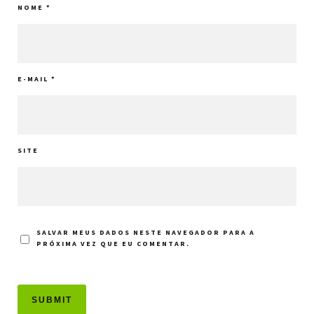
NOME
*
E-MAIL
*
SITE
SALVAR MEUS DADOS NESTE NAVEGADOR PARA A
PRÓXIMA VEZ QUE EU COMENTAR.