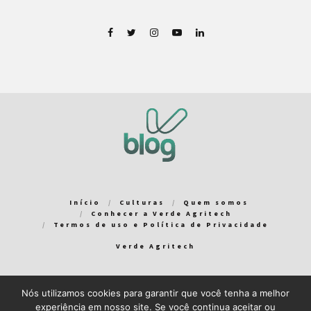
Início
Culturas
Quem somos
Conhecer a Verde Agritech
Termos de uso e Política de Privacidade
Verde Agritech
Nós utilizamos cookies para garantir que você tenha a melhor
Bem-vindo ao Verde Blog! Para que a sua experiência em nosso
experiência em nosso site. Se você continua aceitar ou