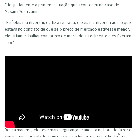
E foi justamente a primeira situação que aconteceu no caso de
Masami Yoshizumi:
“E aí eles mantiveram, eu fiz a retirada, e eles mantiveram aquilo que
estava no contrato de que se o preço de mercado estivesse menor,
eles iriam trabalhar com preço de mercado. E realmente eles fizeram
isso.”
Dessa maneira, ele teve mais segurança financeira na hora de fazer o
®
seu manejo agrícola. E, além disso, vale lembrar que o K Forte
traz