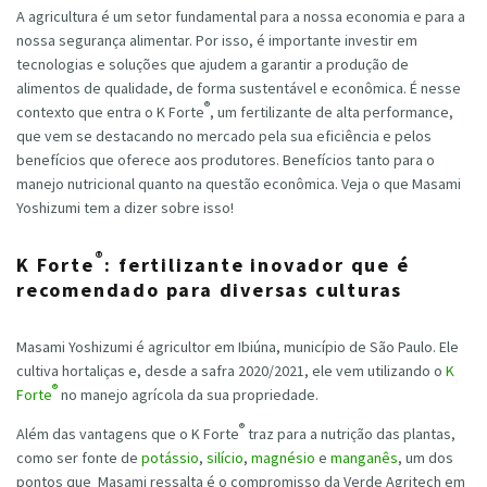
A agricultura é um setor fundamental para a nossa economia e para a
nossa segurança alimentar. Por isso, é importante investir em
tecnologias e soluções que ajudem a garantir a produção de
alimentos de qualidade, de forma sustentável e econômica. É nesse
®
contexto que entra o K Forte
, um fertilizante de alta performance,
que vem se destacando no mercado pela sua eficiência e pelos
benefícios que oferece aos produtores. Benefícios tanto para o
manejo nutricional quanto na questão econômica. Veja o que Masami
Yoshizumi tem a dizer sobre isso!
®
K Forte
: fertilizante inovador que é
recomendado para diversas culturas
Masami Yoshizumi é agricultor em Ibiúna, município de São Paulo. Ele
cultiva hortaliças e, desde a safra 2020/2021, ele vem utilizando o
K
®
Forte
no manejo agrícola da sua propriedade.
®
Além das vantagens que o K Forte
traz para a nutrição das plantas,
como ser fonte de
potássio
,
silício
,
magnésio
e
manganês
, um dos
pontos que Masami ressalta é o compromisso da Verde Agritech em