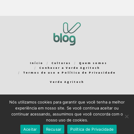
Início
Culturas
Quem somos
Conhecer a Verde Agritech
Termos de uso e Política de Privacidade
Verde Agritech
Nós utilizamos cookies para garantir que você tenha a melhor
Bem-vindo ao Verde Blog! Para que a sua experiência em nosso
experiência em nosso site. Se você continua aceitar ou
blog seja a melhor possível, utilizamos cookies. Você pode
continuar acessando, assumimos que você concorda com o
aceitar ou gerenciar seus cookies
aqui
.
nosso uso de cookies.
Close GDPR Cookie Banner
Aceito
Recuso
Aceitar
Recusar
Política de Privacidade