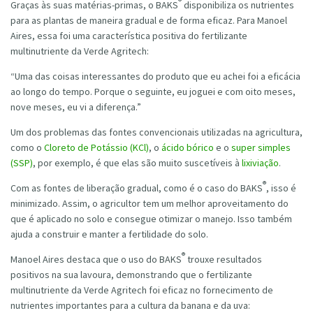
®
Graças às suas matérias-primas, o BAKS
disponibiliza os nutrientes
para as plantas de maneira gradual e de forma eficaz. Para Manoel
Aires, essa foi uma característica positiva do fertilizante
multinutriente da Verde Agritech:
“Uma das coisas interessantes do produto que eu achei foi a eficácia
ao longo do tempo. Porque o seguinte, eu joguei e com oito meses,
nove meses, eu vi a diferença.”
Um dos problemas das fontes convencionais utilizadas na agricultura,
como o
Cloreto de Potássio (KCl)
, o
ácido bórico
e o
super simples
(SSP)
, por exemplo, é que elas são muito suscetíveis à
lixiviação
.
®
Com as fontes de liberação gradual, como é o caso do BAKS
, isso é
minimizado. Assim, o agricultor tem um melhor aproveitamento do
que é aplicado no solo e consegue otimizar o manejo. Isso também
ajuda a construir e manter a fertilidade do solo.
®
Manoel Aires destaca que o uso do BAKS
trouxe resultados
positivos na sua lavoura, demonstrando que o fertilizante
multinutriente da Verde Agritech foi eficaz no fornecimento de
nutrientes importantes para a cultura da banana e da uva: