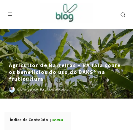
Agricultor de Barreiras – BA fala sobre
os benefícios do uso do BAKS® na
fruticultura
Cristiano Veloso
·
Resultados de Produtos
Índice de Conteúdo
mostrar