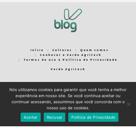
Início
Culturas
Quem somos
Conhecer a Verde Agritech
Termos de uso e Política de Privacidade
Verde Agritech
Nós utilizamos cookies para garantir que você tenha a melhor
Bem-vindo ao Verde Blog! Para que a sua experiência em nosso
experiência em nosso site. Se você continua aceitar ou
blog seja a melhor possível, utilizamos cookies. Você pode
continuar acessando, assumimos que você concorda com o
aceitar ou gerenciar seus cookies
aqui
.
nosso uso de cookies.
Close GDPR Cookie Banner
Aceito
Recuso
Aceitar
Recusar
Política de Privacidade