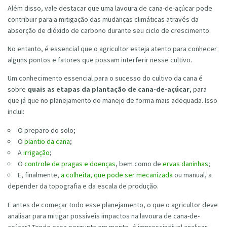
Além disso, vale destacar que uma lavoura de cana-de-açúcar pode
contribuir para a mitigação das mudanças climáticas através da
absorção de dióxido de carbono durante seu ciclo de crescimento.
No entanto, é essencial que o agricultor esteja atento para conhecer
alguns pontos e fatores que possam interferir nesse cultivo.
Um conhecimento essencial para o sucesso do cultivo da cana é
sobre
quais as etapas da plantação de cana-de-açúcar
, para
que já que no planejamento do manejo de forma mais adequada. Isso
inclui:
O preparo do solo;
O
plantio da cana
;
A
irrigação
;
O
controle de pragas e doenças
, bem como de
ervas daninhas
;
E, finalmente,
a colheita, que pode ser mecanizada
ou manual, a
depender da topografia e da escala de produção.
E antes de começar todo esse planejamento, o que o agricultor deve
analisar para mitigar possíveis impactos na lavoura de cana-de-
açúcar? Tendo essa pergunta em mente, é imprescindível analisar