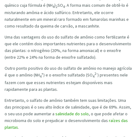
químico cuja fórmula é (NH
)
SO
. A forma mais comum de obtê-lo é
4
2
4
misturando amônia e ácido sulfúrico. Entretanto, ele ocorre
naturalmente em um mineral raro formado em fumarolas marinhas e
como resultado da queima de carvão, a mascanhite.
Uma das vantagens do uso do sulfato de amônio como fertilizante é
que ele contém dois importantes nutrientes para o desenvolvimento
das plantas: o nitrogênio (20%, na forma amoniacal) e o enxofre
(entre 22% e 24% na forma de enxofre sulfatado).
Outro ponto positivo do uso do sulfato de amônio no manejo agrícola
+
2-
é que o amônio (NH
) e o enxofre sulfatado (SO
) presentes nele
4
4
fazem com que esses nutrientes estejam disponíveis mais
rapidamente para as plantas.
Entretanto, o sulfato de amônio também tem suas limitações. Uma
das principais é o seu alto índice de salinidade, que é de 69%. Assim,
o seu uso pode aumentar a
salinidade do solo
, o que pode afetar o
microbioma do solo e prejudicar o desenvolvimento das
raízes das
plantas
.