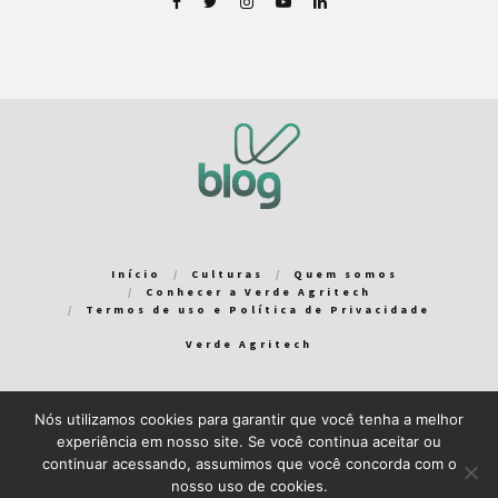
Início
Culturas
Quem somos
Conhecer a Verde Agritech
Termos de uso e Política de Privacidade
Verde Agritech
Nós utilizamos cookies para garantir que você tenha a melhor
Bem-vindo ao Verde Blog! Para que a sua experiência em nosso
experiência em nosso site. Se você continua aceitar ou
blog seja a melhor possível, utilizamos cookies. Você pode
continuar acessando, assumimos que você concorda com o
aceitar ou gerenciar seus cookies
aqui
.
nosso uso de cookies.