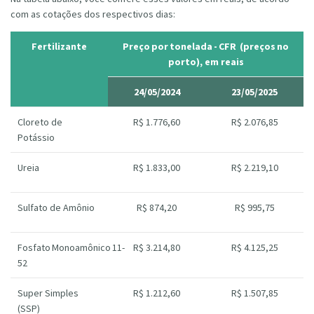
com as cotações dos respectivos dias:
Fertilizante
Preço por tonelada - CFR (preços no
porto), em reais
24/05/2024
23/05/2025
Cloreto de
R$ 1.776,60
R$ 2.076,85
Potássio
Ureia
R$ 1.833,00
R$ 2.219,10
Sulfato de Amônio
R$ 874,20
R$ 995,75
Fosfato Monoamônico 11-
R$ 3.214,80
R$ 4.125,25
52
Super Simples
R$ 1.212,60
R$ 1.507,85
(SSP)