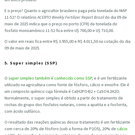
E o preço? Quanto o agricultor brasileiro paga pela tonelada do MAP
11-52? O relatório
ACERTO Weekly Fertilizer Report Brazil
do dia 09 de
maio de 2025 indica que o preço no porto (CFR) da tonelada do
fosfato monoamônico 11-52 fica entre U$ 700,00 e U$ 710,00.
O valor em reais fica entre R$ 3.955,00 e R$ 4.011,50 na cotação do dia
09 de maio de 2025
.
5.
Super simples (SSP)
O
super simples também é conhecido como SSP
, e é um
fertilizante
utilizado na agricultura como fonte de fósforo, cálcio e enxofre. Ele é
um composto químico cuja fórmula é
Ca(H2PO4)2 + CaSO4.2H2O.
Normalmente, o super simples é obtido a partir do tratamento de
rochas do grupo dos fosfatos naturais, como a apatita e a fosforita,
com ácido sulfúrico.
O resultado das reações químicas desse tratamento é um fertilizante
com cerca de 20% de fósforo (sob a forma de P
2
O
5
), 20% de
cálcio