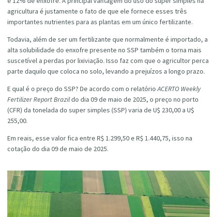
e 12% de enxofre. A principal vantagem do uso do super simples na
agricultura é justamente o fato de que ele fornece esses três
importantes nutrientes para as plantas em um único fertilizante.
Todavia, além de ser um fertilizante que normalmente é importado, a
alta solubilidade do enxofre presente no SSP também o torna mais
suscetível a perdas por lixiviação. Isso faz com que o agricultor perca
parte daquilo que coloca no solo, levando a prejuízos a longo prazo.
E qual é o preço do SSP? De acordo com o
relatório
ACERTO Weekly
Fertilizer Report Brazil
do
dia 09 de maio de 2025
, o preço no porto
(CFR) da tonelada do super simples (SSP) varia de U$ 230,00 a U$
255,00.
Em reais, esse valor fica entre R$ 1.299,50 e R$ 1.440,75, isso na
cotação do dia 09 de maio de 2025.