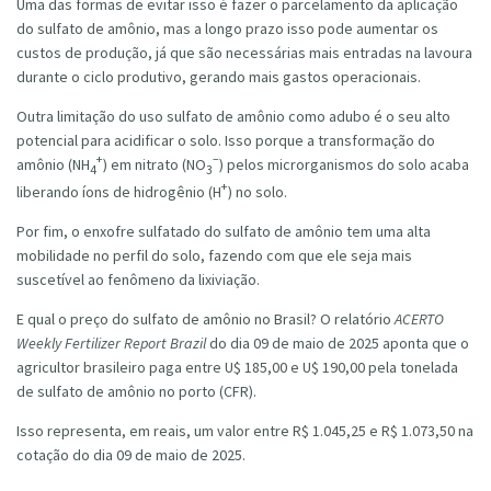
Uma das formas de evitar isso é fazer o parcelamento da aplicação
do sulfato de amônio, mas a longo prazo isso pode aumentar os
custos de produção, já que são necessárias mais entradas na lavoura
durante o ciclo produtivo, gerando mais gastos operacionais.
Outra limitação do uso sulfato de amônio como adubo é o seu alto
potencial para acidificar o solo. Isso porque a transformação do
+
–
amônio (NH
) em nitrato (NO
) pelos microrganismos do solo acaba
4
3
+
liberando íons de hidrogênio (H
) no solo.
Por fim, o enxofre sulfatado do sulfato de amônio tem uma alta
mobilidade no perfil do solo, fazendo com que ele seja mais
suscetível ao fenômeno da lixiviação.
E qual o preço do sulfato de amônio no Brasil? O r
elatório
ACERTO
Weekly Fertilizer Report Brazil
do dia
09 de maio de 2025
aponta que o
agricultor brasileiro paga entre U$ 185,00 e U$ 190,00 pela tonelada
de sulfato de amônio no porto (CFR).
Isso representa, em reais, um valor entre R$ 1.045,25 e R$ 1.073,50 na
cotação do dia 09 de maio de 2025.