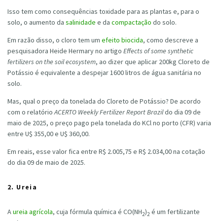
Isso tem como consequências toxidade para as plantas e, para o
solo, o aumento da
salinidade
e da
compactação
do solo.
Em razão disso, o cloro tem um
efeito biocida
, como descreve a
pesquisadora Heide Hermary no artigo
Effects of some synthetic
fertilizers on the soil ecosystem
, ao dizer que aplicar 200kg Cloreto de
Potássio é equivalente a despejar 1600 litros de água sanitária no
solo.
Mas, qual o preço da tonelada do Cloreto de Potássio? De acordo
com o relatório
ACERTO Weekly Fertilizer Report Brazil
do dia 09 de
maio de 2025, o preço pago pela tonelada do KCl no porto (CFR) varia
entre U$ 355,00
e U$ 360,00.
Em reais, esse valor fica entre R$ 2.005,75 e R$ 2.034,00 na cotação
do dia 09 de maio de 2025
.
2. Ureia
A
ureia agrícola
, cuja fórmula química é CO(NH
)
é um fertilizante
2
2