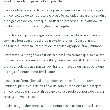
amídico perolado, granulado ou pastilhado.
Para se obter esse fertilizante, é preciso que haja uma sintetização
em condições de temperatura e pressão elevadas, a partir da amônia
e do gás carbônico, para que, ao final do processo, seja obtido um
adubo com altas concentrações de nitrogênio.
Uma das principais vantagens da ureia como fertilizante é que ela
tem uma boa concentração de nitrogênio: uma média de 45%,
segundo a Empresa Brasileira de Pesquisa Agropecuária (Embrapa).
Entretanto, o nitrogênio da ureia não está nas formas que as plantas
–
+
conseguem absorver: a nítrica (NO
) ou amoniacal (NH
). Por isso, a
3
4
ureia agrícola precisa passar por transformações químicas para que
ela seja eficiente como fertilizante.
Essas transformações são dependentes de parâmetros como
umidade, pH e níveis de oxigênio do solo e, caso eles não estejam
em condições ótimas, o nitrogênio da ureia pode ser perdido para a
lixiviação e volatilização.
Assim, o agricultor precisa estar atento a isso na hora de utilizar a