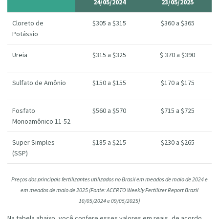
24/05/2024
23/05/2025
Cloreto de
$305 a $315
$360 a $365
Potássio
Ureia
$315 a $325
$ 370 a $390
Sulfato de Amônio
$150 a $155
$170 a $175
Fosfato
$560 a $570
$715 a $725
Monoamônico 11-52
Super Simples
$185 a $215
$230 a $265
(SSP)
Preços dos principais fertilizantes utilizados no Brasil em meados de maio de 2024 e
em meados de maio de 2025
(Fonte: ACERTO Weekly
Fertilizer
Report
Brazil
10/05/2024 e 09/05
/2025
)
Na tabela abaixo, você confere esses valores em reais, de acordo