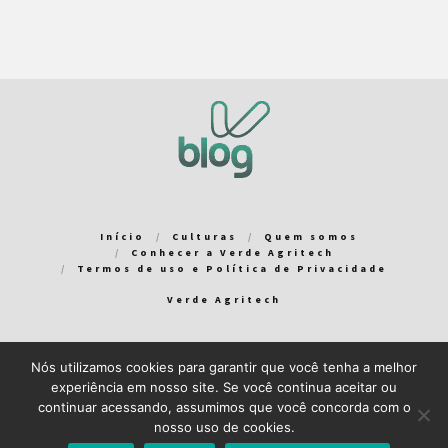
Início
Culturas
Quem somos
Conhecer a Verde Agritech
Termos de uso e Política de Privacidade
Verde Agritech
Nós utilizamos cookies para garantir que você tenha a melhor
Bem-vindo ao Verde Blog! Para que a sua experiência em nosso
experiência em nosso site. Se você continua aceitar ou
blog seja a melhor possível, utilizamos cookies. Você pode
continuar acessando, assumimos que você concorda com o
aceitar ou gerenciar seus cookies
aqui
.
nosso uso de cookies.