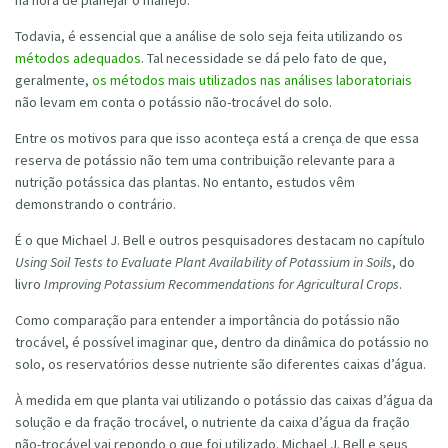
na hora de planejar o manejo.
Todavia, é essencial que a análise de solo seja feita utilizando os
métodos adequados
. Tal necessidade se dá pelo fato de que,
geralmente,
os métodos mais utilizados nas análises laboratoriais
não levam em conta o potássio não-trocável do solo.
Entre os motivos para que isso aconteça está a crença de que essa
reserva de potássio não tem uma contribuição relevante para a
nutrição potássica das plantas. No entanto, estudos vêm
demonstrando o contrário.
É o que Michael J. Bell e outros pesquisadores destacam no capítulo
Using Soil Tests to Evaluate Plant Availability of Potassium in Soils
, do
livro
Improving Potassium Recommendations for Agricultural Crops
.
Como comparação para entender a importância do potássio não
trocável, é possível imaginar que, dentro da dinâmica do potássio no
solo, os reservatórios desse nutriente são diferentes caixas d’água.
À medida em que planta vai utilizando o potássio das caixas d’água da
solução e da fração trocável, o nutriente da caixa d’água da fração
não-trocável vai repondo o que foi utilizado. Michael J. Bell e seus