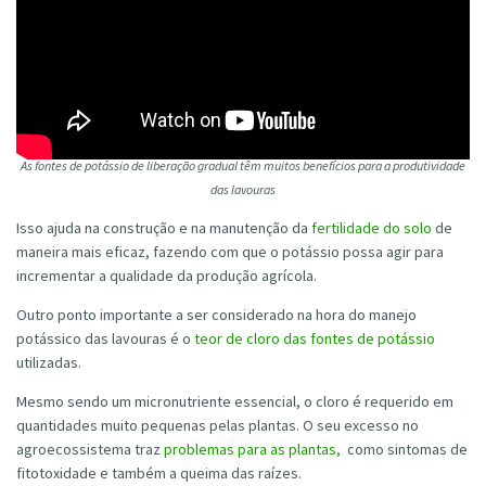
As fontes de potássio de liberação gradual têm muitos benefícios para a produtividade
das lavouras
Isso ajuda na construção e na manutenção da
fertilidade do solo
de
maneira mais eficaz, fazendo com que o potássio possa agir para
incrementar a qualidade da produção agrícola.
Outro ponto importante a ser considerado na hora do manejo
potássico das lavouras é o
teor de cloro das fontes de potássio
utilizadas.
Mesmo sendo um micronutriente essencial, o cloro é requerido em
quantidades muito pequenas pelas plantas. O seu excesso no
agroecossistema traz
problemas para as plantas,
como sintomas de
fitotoxidade e também a queima das raízes.