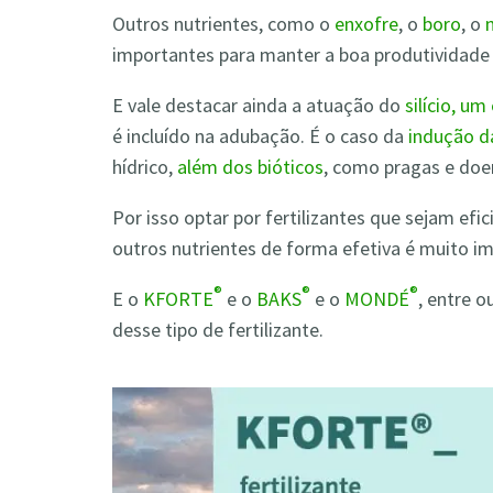
Outros nutrientes, como o
enxofre
, o
boro
, o
importantes para manter a boa produtividade 
E vale destacar ainda a atuação do
silício, u
é incluído na adubação. É o caso da
indução da
hídrico,
além dos bióticos
, como pragas e doe
Por isso optar por fertilizantes que sejam efi
outros nutrientes de forma efetiva é muito i
®
®
®
E o
KFORTE
e o
BAKS
e o
MONDÉ
, entre 
desse tipo de fertilizante.