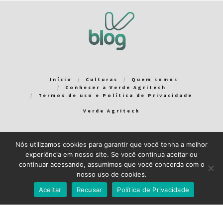
Início
Culturas
Quem somos
Conhecer a Verde Agritech
Termos de uso e Política de Privacidade
Verde Agritech
Nós utilizamos cookies para garantir que você tenha a melhor
Bem-vindo ao Verde Blog! Para que a sua experiência em nosso
experiência em nosso site. Se você continua aceitar ou
blog seja a melhor possível, utilizamos cookies. Você pode
continuar acessando, assumimos que você concorda com o
aceitar ou gerenciar seus cookies
aqui
.
nosso uso de cookies.
Close GDPR Cookie Banner
Aceito
Recuso
Aceitar
Recusar
Política de Privacidade