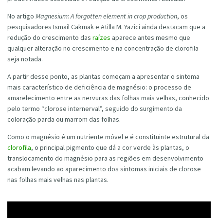
No artigo
Magnesium: A forgotten element in crop production
, os
pesquisadores Ismail Cakmak e Atilla M. Yazici ainda destacam que a
redução do crescimento das
raízes
aparece antes mesmo que
qualquer alteração no crescimento e na concentração de clorofila
seja notada.
A partir desse ponto, as plantas começam a apresentar o sintoma
mais característico de deficiência de magnésio: o processo de
amarelecimento entre as nervuras das folhas mais velhas, conhecido
pelo termo “clorose internerval”, seguido do surgimento da
coloração parda ou marrom das folhas.
Como o magnésio é um nutriente móvel e é constituinte estrutural da
clorofila
, o principal pigmento que dá a cor verde às plantas, o
translocamento do magnésio para as regiões em desenvolvimento
acabam levando ao aparecimento dos sintomas iniciais de clorose
nas folhas mais velhas nas plantas.