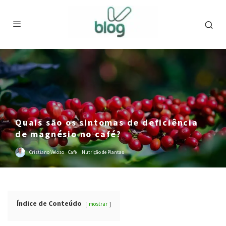
Quais são os sintomas de deficiência
de magnésio no café?
Cristiano Veloso
·
Café
Nutrição de Plantas
Índice de Conteúdo
mostrar