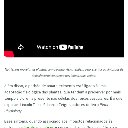
Nutrientes móveis nas plantas, como o magnésio, tendem a apresentar os sintomas de
deficiência inicialmente nas folhas mais velhas.
Além disso, o padrão de amarelecimento está ligado à uma
adaptação fisiológica das plantas, que tendem a preservar por mais
tempo a clorofila presente nas células dos feixes vasculares. É o que
explicam Lincoln Taiz e Eduardo Zeiger, autores do livro
Plant
Physiology.
Esse sintoma, quando associado aos impactos relacionados às
outras
funções do magnésio
associadas à ativação enzimática e o