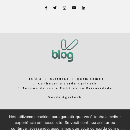
Início
Culturas
Quem somos
Conhecer a Verde Agritech
Termos de uso e Política de Privacidade
Verde Agritech
Nós utilizamos cookies para garantir que você tenha a melhor
Bem-vindo ao Verde Blog! Para que a sua experiência em nosso
experiência em nosso site. Se você continua aceitar ou
blog seja a melhor possível, utilizamos cookies. Você pode
continuar acessando, assumimos que você concorda com o