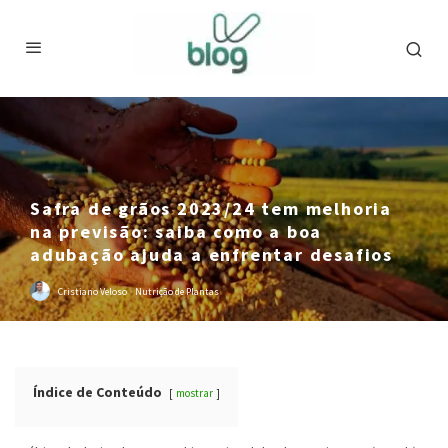
Safra de grãos 2023/24 tem melhoria
na previsão: saiba como a boa
adubação ajuda a enfrentar desafios
Cristiano Veloso
·
Nutrição de Plantas
Índice de Conteúdo
mostrar