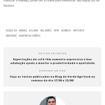
otimizar o manejo, pode ser a chave para minimizar tais impactos na
lavoura.
2023-24
BAKS
CLIMA
EL NIÑO
FM
GRÃOS
KFORTE
MONDÉ
SAFRA DE GRÃOS
ARTIGO ANTERIOR
Exportações de café têm aumento expressivo e boa
adubação ajuda a manter a produtividade e qualidade
PRÓXIMO ARTIGO
Veja os textos publicados no Blog da Verde Agritech na
semana do dia 17/06 a 21/06!