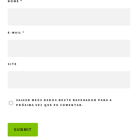
NOME
*
E-MAIL
*
SITE
SALVAR MEUS DADOS NESTE NAVEGADOR PARA A
PRÓXIMA VEZ QUE EU COMENTAR.