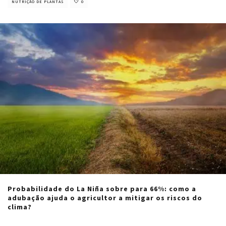
NUTRIÇÃO DE PLANTAS
0
Probabilidade do La Niña sobre para 66%: como a
adubação ajuda o agricultor a mitigar os riscos do
clima?
Cristiano Veloso
·
agosto 9, 2024