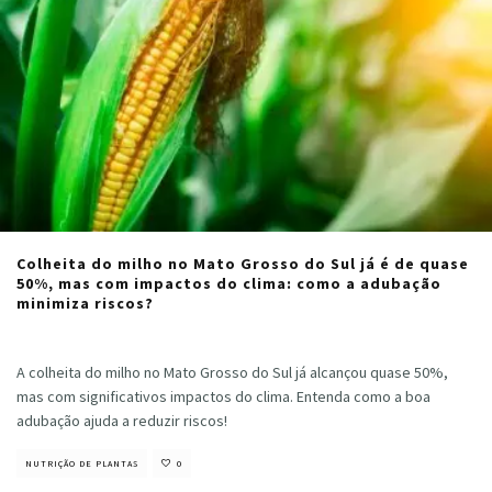
Colheita do milho no Mato Grosso do Sul já é de quase
50%, mas com impactos do clima: como a adubação
minimiza riscos?
Cristiano Veloso
·
julho 24, 2024
A colheita do milho no Mato Grosso do Sul já alcançou quase 50%,
mas com significativos impactos do clima. Entenda como a boa
adubação ajuda a reduzir riscos!
NUTRIÇÃO DE PLANTAS
0