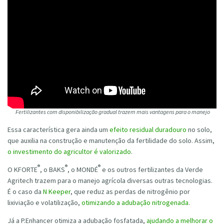
Fertilizantes com disponibilização gradual trazem mais vantagens para o manejo
Essa característica gera ainda um
efeito residual duradouro
no solo,
que auxilia na construção e manutenção da fertilidade do solo. Assim,
o investimento do agricultor é valorizado
.
®
®
®
O KFORTE
, o BAKS
, o MONDÉ
e os outros fertilizantes da Verde
Agritech trazem para o manejo agrícola diversas outras tecnologias.
É o caso da
N Keeper
, que reduz as perdas de nitrogênio por
lixiviação e volatilização,
otimizando a adubação nitrogenada
.
Já a P.Enhancer otimiza a adubação fosfatada,
ajudando a melhorar o