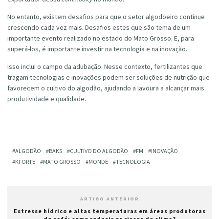
No entanto, existem desafios para que o setor algodoeiro continue
crescendo cada vez mais. Desafios estes que são tema de um
importante evento realizado no estado do Mato Grosso. E, para
superá-los, é importante investir na tecnologia e na inovação.
Isso inclui o campo da adubação. Nesse contexto, fertilizantes que
tragam tecnologias e inovações podem ser soluções de nutrição que
favorecem o cultivo do algodão, ajudando a lavoura a alcançar mais
produtividade e qualidade.
ALGODÃO
BAKS
CULTIVO DO ALGODÃO
FM
INOVAÇÃO
KFORTE
MATO GROSSO
MONDÉ
TECNOLOGIA
ARTIGO ANTERIOR
Estresse hídrico e altas temperaturas em áreas produtoras
de café: como reduzir os riscos do clima?