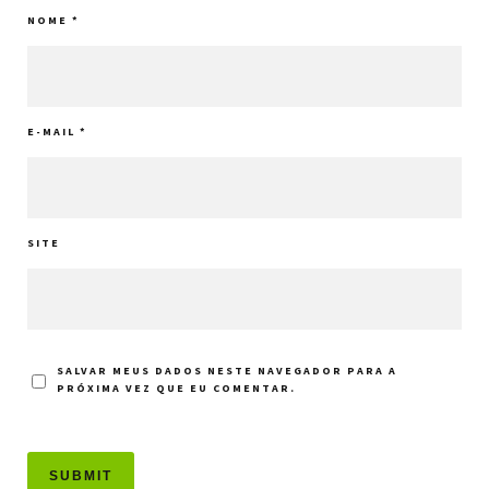
NOME
*
E-MAIL
*
SITE
SALVAR MEUS DADOS NESTE NAVEGADOR PARA A
PRÓXIMA VEZ QUE EU COMENTAR.