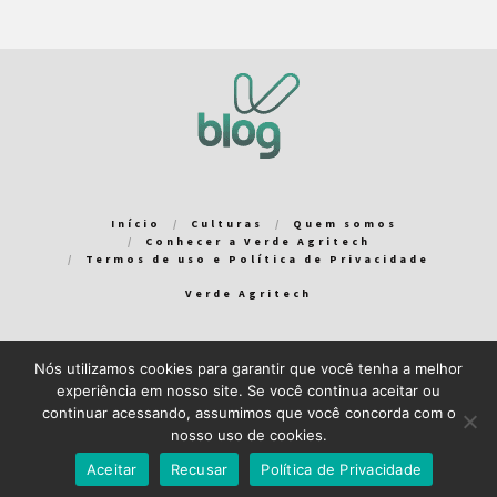
Início
Culturas
Quem somos
Conhecer a Verde Agritech
Termos de uso e Política de Privacidade
Verde Agritech
Nós utilizamos cookies para garantir que você tenha a melhor
Bem-vindo ao Verde Blog! Para que a sua experiência em nosso
experiência em nosso site. Se você continua aceitar ou
blog seja a melhor possível, utilizamos cookies. Você pode
continuar acessando, assumimos que você concorda com o
aceitar ou gerenciar seus cookies
aqui
.
nosso uso de cookies.
Close GDPR Cookie Banner
Aceito
Recuso
Aceitar
Recusar
Política de Privacidade