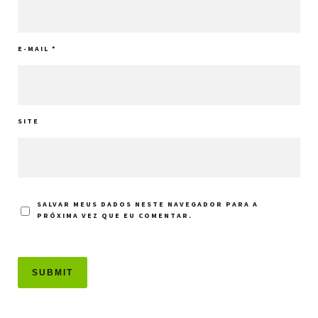
E-MAIL
*
SITE
SALVAR MEUS DADOS NESTE NAVEGADOR PARA A
PRÓXIMA VEZ QUE EU COMENTAR.