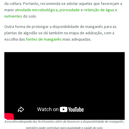
da cultura. Portanto, recomenda-se adotar aquelas que favoreçam a
maior
atividade microbiológica
,
porosidade
e
retenção de água e
nutrientes
do solo.
Outra forma de prolongar a disponibilidade de manganês para as
plantas de algodão se dá também na etapa de adubação, com a
escolha das
fontes de manganês
mais adequadas.
A escolha adequada dos fertilizantes além de favorecer a disponibilidade de manganês,
também pode contribuir para qualidade e saúde do solo.