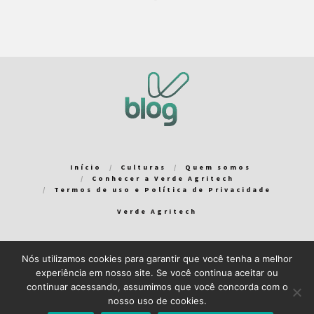
Início
Culturas
Quem somos
Conhecer a Verde Agritech
Termos de uso e Política de Privacidade
Verde Agritech
Nós utilizamos cookies para garantir que você tenha a melhor
Bem-vindo ao Verde Blog! Para que a sua experiência em nosso
experiência em nosso site. Se você continua aceitar ou
blog seja a melhor possível, utilizamos cookies. Você pode
continuar acessando, assumimos que você concorda com o
aceitar ou gerenciar seus cookies
aqui
.
nosso uso de cookies.