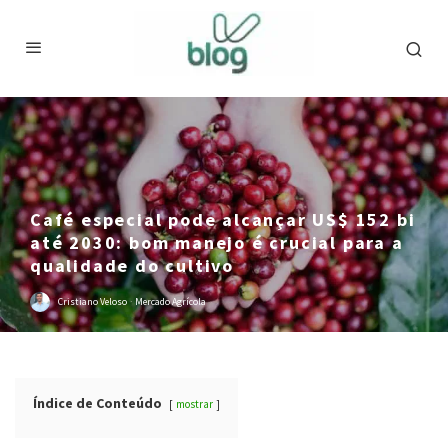
Café especial pode alcançar US$ 152 bi
até 2030: bom manejo é crucial para a
qualidade do cultivo
Cristiano Veloso
·
Mercado Agrícola
Índice de Conteúdo
mostrar