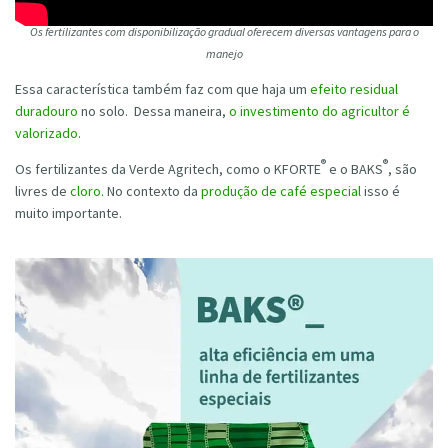
Os fertilizantes com disponibilização gradual oferecem diversas vantagens para o
manejo
Essa característica também faz com que haja um
efeito residual
duradouro
no solo. Dessa maneira,
o investimento do agricultor é
valorizado
.
®
®
Os fertilizantes da Verde Agritech, como o KFORTE
e o BAKS
, são
livres de
cloro
. No contexto da
produção de café especial
isso é
muito importante.