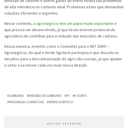
emissão de carbono e outros gases do efeito estufa são problemas
de alta relevância no contexto atual. Problemas estes que demandam
soluções eficientes e urgentes.
Nesse contexto, o
agronegócio tem um papel muito importante
e
que precisa ser desenvolvido, já que há um enorme potencial da
agricultura de contribuir para a redução das emissões de carbono.
Dessa maneira, eventos como o Conexões para o NET ZERO –
Agronegócio, do qual a Verde Agritech participou e que discutiu os
desafios para a descarbonização do agro são cruciais, já que ajudam
o setor a se mover cada vez mais nessa direção.
CARBONO
EMISSÃO DE CARBONO
FF
K FORTE
MUDANÇAS CLIMÁTICAS
VERDE AGRITECH
ARTIGO ANTERIOR