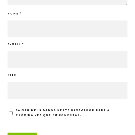
NOME
*
E-MAIL
*
SITE
SALVAR MEUS DADOS NESTE NAVEGADOR PARA A
PRÓXIMA VEZ QUE EU COMENTAR.