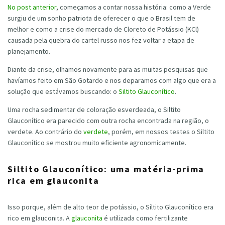
No post anterior
, começamos a contar nossa história: como a Verde
surgiu de um sonho patriota de oferecer o que o Brasil tem de
melhor e como a crise do mercado de Cloreto de Potássio (KCl)
causada pela quebra do cartel russo nos fez voltar a etapa de
planejamento.
Diante da crise, olhamos novamente para as muitas pesquisas que
havíamos feito em São Gotardo e nos deparamos com algo que era a
solução que estávamos buscando: o
Siltito Glauconítico
.
Uma rocha sedimentar de coloração esverdeada, o Siltito
Glauconítico era parecido com outra rocha encontrada na região, o
verdete. Ao contrário do
verdete
, porém, em nossos testes o Siltito
Glauconítico se mostrou muito eficiente agronomicamente.
Siltito Glauconítico: uma matéria-prima
rica em glauconita
Isso porque, além de alto teor de potássio, o Siltito Glauconítico era
rico em glauconita. A
glauconita
é utilizada como fertilizante