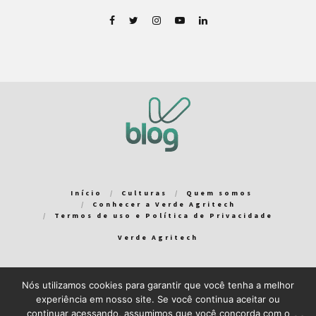
Início
Culturas
Quem somos
Conhecer a Verde Agritech
Termos de uso e Política de Privacidade
Verde Agritech
Nós utilizamos cookies para garantir que você tenha a melhor
Bem-vindo ao Verde Blog! Para que a sua experiência em nosso
experiência em nosso site. Se você continua aceitar ou
blog seja a melhor possível, utilizamos cookies. Você pode
continuar acessando, assumimos que você concorda com o