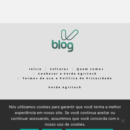
Início
Culturas
Quem somos
Conhecer a Verde Agritech
Termos de uso e Política de Privacidade
Verde Agritech
Nós utilizamos cookies para garantir que você tenha a melhor
Bem-vindo ao Verde Blog! Para que a sua experiência em nosso
experiência em nosso site. Se você continua aceitar ou
blog seja a melhor possível, utilizamos cookies. Você pode
continuar acessando, assumimos que você concorda com o
aceitar ou gerenciar seus cookies
aqui
.
nosso uso de cookies.