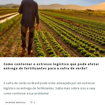
Como contornar o estresse logístico que pode afetar
entrega de fertilizantes para a safra de verão?
Cristiano Veloso
·
agosto 30, 2023
A safra de verão no Brasil pode estar ameaçada por um estresse
logístico na entrega de fertilizantes. Saiba mais sobre isso e veja
como contornar esse problema!
MERCADO AGRÍCOLA
0