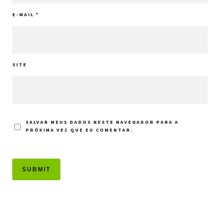
E-MAIL
*
SITE
SALVAR MEUS DADOS NESTE NAVEGADOR PARA A
PRÓXIMA VEZ QUE EU COMENTAR.