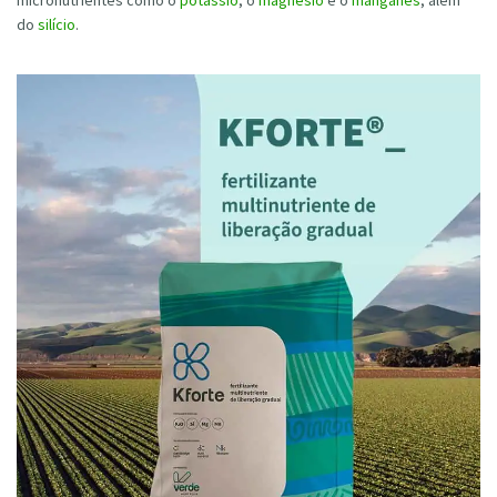
micronutrientes como o
potássio
, o
magnésio
e o
manganês
, além
do
silício
.