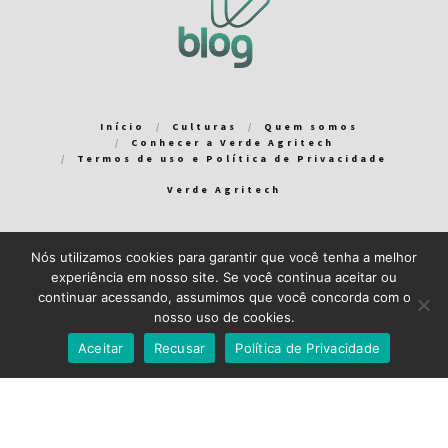
Início
Culturas
Quem somos
Conhecer a Verde Agritech
Termos de uso e Política de Privacidade
Verde Agritech
Nós utilizamos cookies para garantir que você tenha a melhor
Bem-vindo ao Verde Blog! Para que a sua experiência em nosso
experiência em nosso site. Se você continua aceitar ou
blog seja a melhor possível, utilizamos cookies. Você pode
continuar acessando, assumimos que você concorda com o
aceitar ou gerenciar seus cookies
aqui
.
nosso uso de cookies.
Close GDPR Cookie Banner
Aceito
Recuso
Aceitar
Recusar
Política de Privacidade