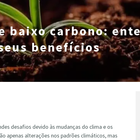
de baixo carbono: ent
 seus benefícios
andes desafios devido às mudanças do clima e os
 não apenas alterações nos padrões climáticos, mas