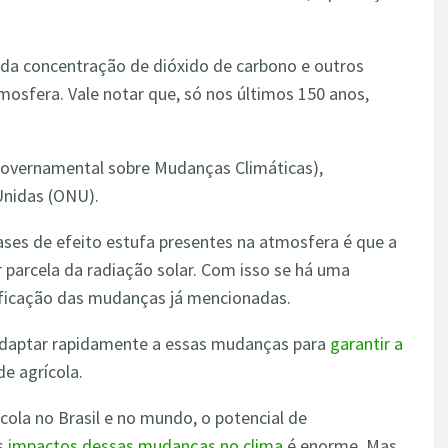
da concentração de dióxido de carbono e outros
mosfera. Vale notar que, só nos últimos 150 anos,
governamental sobre Mudanças Climáticas),
Unidas (ONU).
ses de efeito estufa presentes na atmosfera é que a
 parcela da radiação solar. Com isso se há uma
sificação das mudanças já mencionadas.
 adaptar rapidamente a essas mudanças para
garantir a
de agrícola.
cola no Brasil e no mundo, o potencial de
os
impactos dessas mudanças no clima
é enorme. Mas,