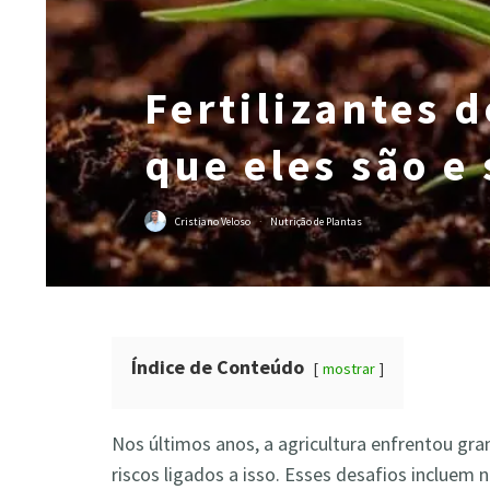
Fertilizantes 
que eles são e
Cristiano Veloso
·
Nutrição de Plantas
Índice de Conteúdo
mostrar
Nos últimos anos, a agricultura enfrentou gr
riscos ligados a isso. Esses desafios incluem