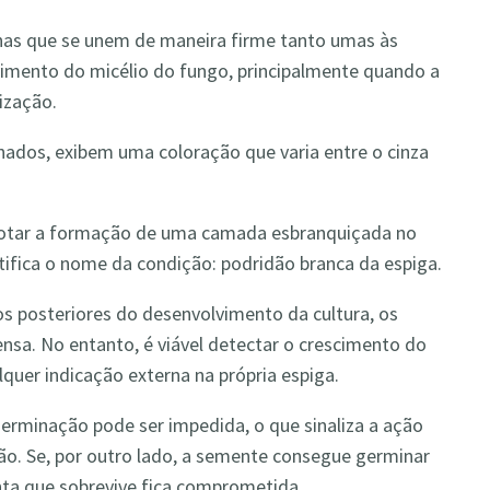
rnas que se unem de maneira firme tanto umas às
vimento do micélio do fungo, principalmente quando a
ização.
dos, exibem uma coloração que varia entre o cinza
 notar a formação de uma camada esbranquiçada no
stifica o nome da condição: podridão branca da espiga.
s posteriores do desenvolvimento da cultura, os
sa. No entanto, é viável detectar o crescimento do
lquer indicação externa na própria espiga.
rminação pode ser impedida, o que sinaliza a ação
ião. Se, por outro lado, a semente consegue germinar
anta que sobrevive fica comprometida.