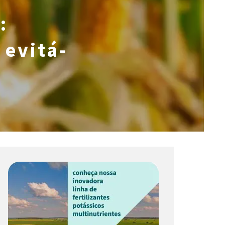
:
 evitá-