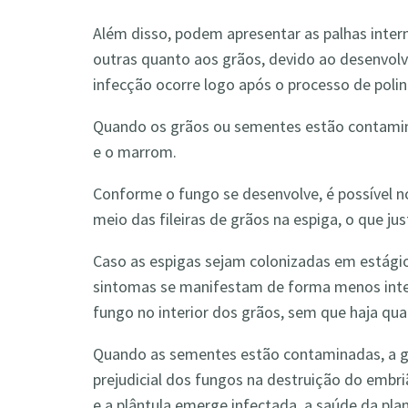
Além disso, podem apresentar as palhas inte
outras quanto aos grãos, devido ao desenvol
infecção ocorre logo após o processo de polin
Quando os grãos ou sementes estão contamina
e o marrom.
Conforme o fungo se desenvolve, é possível
meio das fileiras de grãos na espiga, o que ju
Caso as espigas sejam colonizadas em estágio
sintomas se manifestam de forma menos inten
fungo no interior dos grãos, sem que haja qua
Quando as sementes estão contaminadas, a ge
prejudicial dos fungos na destruição do embr
e a plântula emerge infectada, a saúde da pl