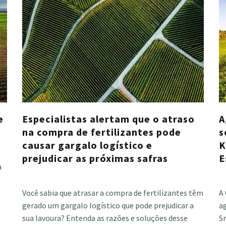
e
Especialistas alertam que o atraso
A
na compra de fertilizantes pode
s
causar gargalo logístico e
K
prejudicar as próximas safras
E
a
Cristiano Veloso
·
junho 16, 2023
Cri
Você sabia que atrasar a compra de fertilizantes têm
A
gerado um gargalo logístico que pode prejudicar a
ag
sua lavoura? Entenda as razões e soluções desse
Sr