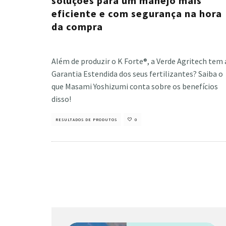
soluções para um manejo mais
eficiente e com segurança na hora
da compra
Cristiano Veloso
·
fevereiro 14, 2023
Além de produzir o K Forte®, a Verde Agritech tem 
Garantia Estendida dos seus fertilizantes? Saiba o
que Masami Yoshizumi conta sobre os benefícios
disso!
RESULTADOS DE PRODUTOS
0