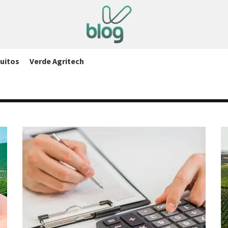
uitos
Verde Agritech