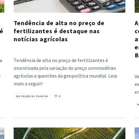
Tendência de alta no preço de
A
 é
fertilizantes é destaque nas
c
notícias agrícolas
a
e
Cristiano Veloso
·
julho 19, 2023
B
a
Tendência de alta no preço de fertilizantes é
Cri
incentivada pela variação do preço commodities
o
agrícolas e questões da geopolítica mundial. Leia
Ve
mais a seguir!
e
e
NUTRIÇÃO DE PLANTAS
0
R