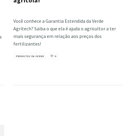
agrícola!
Cristiano Veloso
·
fevereiro 14, 2023
Você conhece a Garantia Estendida da Verde
Agritech? Saiba o que ela é ajuda o agricultor a ter
mais segurança em relação aos preços dos
a
fertilizantes!
PRODUTOS DA VERDE
0