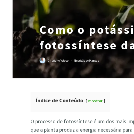
Como o potássi
fotossíntese d
Cristiano Veloso
·
Nutrição de Plantas
Índice de Conteúdo
mostrar
O processo de fotossíntese é um dos mais impo
que a planta produz a energia necessária para 