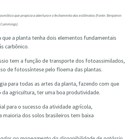
 osmótico que propicia a abertura e o fechamento dos estômatos (Fonte: Benjamin
Cummings)
ra que a planta tenha dois elementos fundamentais
ás carbônico.
ssio tem a função de transporte dos fotoassimilados,
sso de fotossíntese pelo floema das plantas.
gia para todas as artes da planta, fazendo com que
o da agricultura, ter uma boa produtividade.
al para o sucesso da atividade agrícola,
 maioria dos solos brasileiros tem baixa
nados ao mapeamento da disponibilidade de potássio