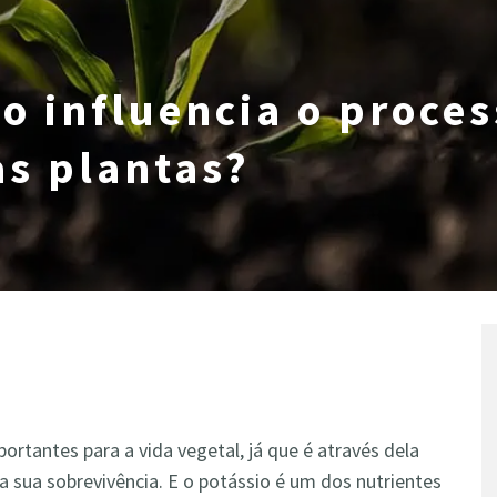
o influencia o proces
as plantas?
rtantes para a vida vegetal, já que é através dela
a sua sobrevivência. E o potássio é um dos nutrientes