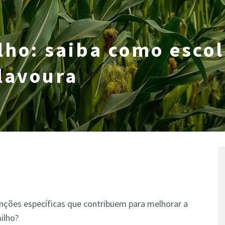
ho: saiba como escol
lavoura
nções específicas que contribuem para melhorar a
ilho?