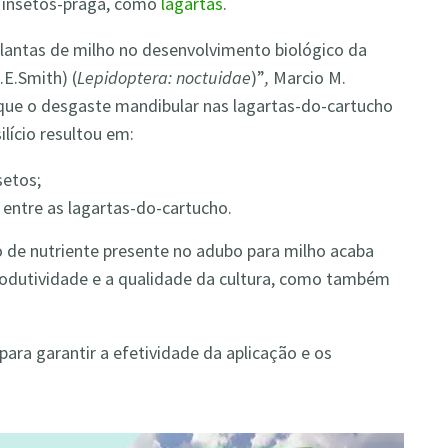
s insetos-praga, como
lagartas
.
 plantas de milho no desenvolvimento biológico da
.E.Smith) (
Lepidoptera: noctuidae
)”
,
Marcio M.
que o desgaste mandibular nas lagartas-do-cartucho
lício resultou em:
setos;
 entre as lagartas-do-cartucho.
 de nutriente presente no adubo para milho acaba
produtividade e a qualidade da cultura, como também
ara garantir a efetividade da aplicação e os