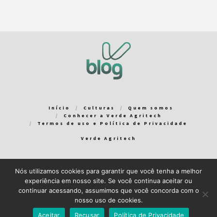
Início
Culturas
Quem somos
Conhecer a Verde Agritech
Termos de uso e Política de Privacidade
Verde Agritech
Nós utilizamos cookies para garantir que você tenha a melhor
Bem-vindo ao Verde Blog! Para que a sua experiência em nosso
experiência em nosso site. Se você continua aceitar ou
blog seja a melhor possível, utilizamos cookies. Você pode
continuar acessando, assumimos que você concorda com o
aceitar ou gerenciar seus cookies
aqui
.
nosso uso de cookies.
Close GDPR Cookie Banner
Aceito
Recuso
Aceitar
Recusar
Política de Privacidade