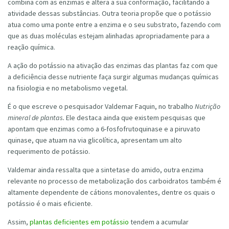
combina com as enzimas e altera a sua conformação, facilitando a
atividade dessas substâncias. Outra teoria propõe que o potássio
atua como uma ponte entre a enzima e o seu substrato, fazendo com
que as duas moléculas estejam alinhadas apropriadamente para a
reação química.
A ação do potássio na ativação das enzimas das plantas faz com que
a deficiência desse nutriente faça surgir algumas mudanças químicas
na fisiologia e no metabolismo vegetal.
É o que escreve o pesquisador Valdemar Faquin, no trabalho
Nutrição
mineral de plantas.
Ele destaca ainda que existem pesquisas que
apontam que enzimas como a 6-fosfofrutoquinase e a piruvato
quinase, que atuam na via glicolítica, apresentam um alto
requerimento de potássio.
Valdemar ainda ressalta que a sintetase do amido, outra enzima
relevante no processo de metabolização dos carboidratos também é
altamente dependente de cátions monovalentes, dentre os quais o
potássio é o mais eficiente.
Assim,
plantas deficientes em potássio
tendem a acumular