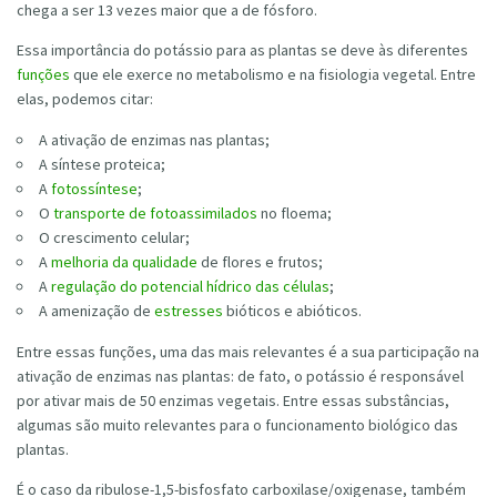
chega a ser 13 vezes maior que a de fósforo.
Essa importância do potássio para as plantas se deve às diferentes
funções
que ele exerce no metabolismo e na fisiologia vegetal. Entre
elas, podemos citar:
A ativação de enzimas nas plantas;
A síntese proteica;
A
fotossíntese
;
O
transporte de fotoassimilados
no floema;
O crescimento celular;
A
melhoria da qualidade
de flores e frutos;
A
regulação do potencial hídrico das células
;
A amenização de
estresses
bióticos e abióticos.
Entre essas funções, uma das mais relevantes é a sua participação na
ativação de enzimas nas plantas: de fato, o potássio é responsável
por ativar mais de 50 enzimas vegetais. Entre essas substâncias,
algumas são muito relevantes para o funcionamento biológico das
plantas.
É o caso da ribulose-1,5-bisfosfato carboxilase/oxigenase, também