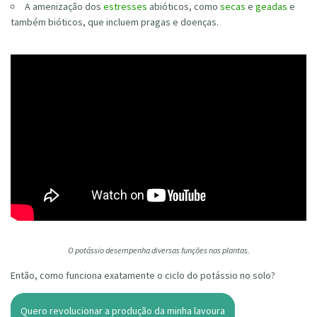
A amenização dos
estresses
abióticos, como
secas
e
geadas
e
também bióticos, que incluem pragas e doenças.
O potássio desempenha diversas funções nas plantas.
Então, como funciona exatamente o ciclo do potássio no solo?
Quero revolucionar a produção da minha lavoura