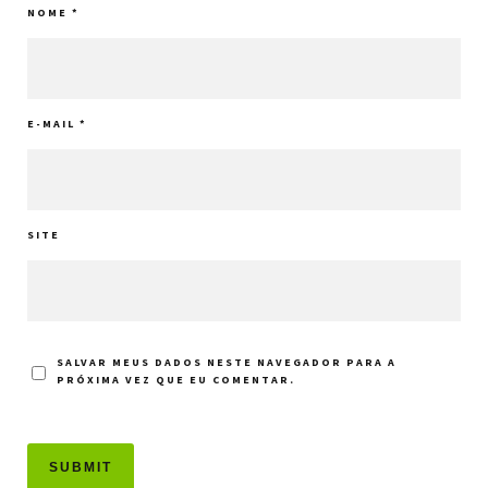
NOME
*
E-MAIL
*
SITE
SALVAR MEUS DADOS NESTE NAVEGADOR PARA A
PRÓXIMA VEZ QUE EU COMENTAR.