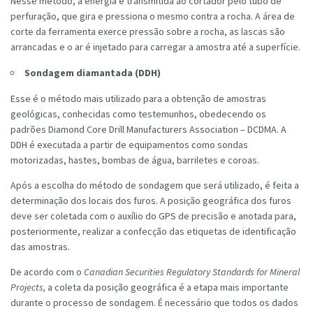
Nesse método, a energia é transmitida ao cortador pelo tubo de
perfuração, que gira e pressiona o mesmo contra a rocha. A área de
corte da ferramenta exerce pressão sobre a rocha, as lascas são
arrancadas e o ar é injetado para carregar a amostra até a superfície.
Sondagem diamantada (DDH)
Esse é o método mais utilizado para a obtenção de amostras
geológicas, conhecidas como testemunhos, obedecendo os
padrões Diamond Core Drill Manufacturers Association – DCDMA. A
DDH é executada a partir de equipamentos como sondas
motorizadas, hastes, bombas de água, barriletes e coroas.
Após a escolha do método de sondagem que será utilizado, é feita a
determinação dos locais dos furos. A posição geográfica dos furos
deve ser coletada com o auxílio do GPS de precisão e anotada para,
posteriormente, realizar a confecção das etiquetas de identificação
das amostras.
De acordo com o
Canadian Securities Regulatory Standards for Mineral
Projects,
a coleta da posição geográfica é a etapa mais importante
durante o processo de sondagem. É necessário que todos os dados