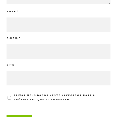
NOME
*
E-MAIL
*
SITE
SALVAR MEUS DADOS NESTE NAVEGADOR PARA A
PRÓXIMA VEZ QUE EU COMENTAR.