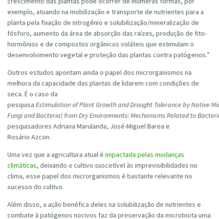
crescimento das plantas pode ocorrer de inúmeras formas, por
exemplo, atuando na mobilização e transporte de nutrientes para a
planta pela fixação de nitrogênio e solubilização/mineralização de
fósforo, aumento da área de absorção das raízes, produção de fito-
hormônios e de compostos orgânicos voláteis que estimulam o
desenvolvimento vegetal e proteção das plantas contra patógenos.”
Outros estudos apontam ainda o papel dos microrganismos na
melhora da capacidade das plantas de lidarem com condições de
seca. É o caso da
pesquisa
Estimulation of Plant Growth and Drought Tolerance by Native M
Fungi and Bacteria) from Dry Environments: Mechanisms Related to Bacteria
pesquisadores Adriana Marulanda, José-Miguel Barea e
Rosário Azcon.
Uma vez que a agricultura atual é
impactada pelas mudanças
climáticas
, deixando o cultivo suscetível às imprevisibilidades no
clima, esse papel dos microrganismos é bastante relevante no
sucesso do cultivo.
Além disso, a ação benéfica deles na solubilização de nutrientes e
combate à patógenos nocivos faz da preservação da microbiota uma