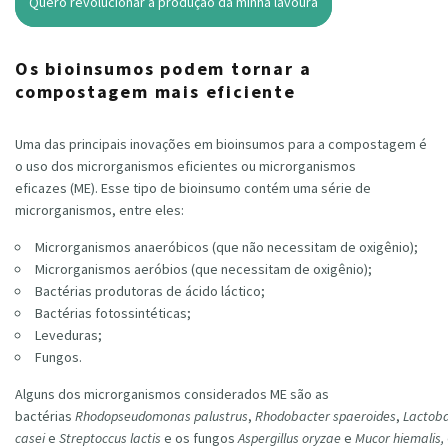
Quero revolucionar a produção da minha lavoura
Os bioinsumos podem tornar a
compostagem mais eficiente
Uma das principais inovações em bioinsumos para a compostagem é
o uso dos microrganismos eficientes ou microrganismos
eficazes (ME). Esse tipo de bioinsumo contém uma série de
microrganismos, entre eles:
Microrganismos anaeróbicos (que não necessitam de oxigênio);
Microrganismos aeróbios (que necessitam de oxigênio);
Bactérias produtoras de ácido láctico;
Bactérias fotossintéticas;
Leveduras;
Fungos.
Alguns dos microrganismos considerados ME são as
bactérias
Rhodopseudomonas palustrus
,
Rhodobacter spaeroides
,
Lactoba
casei
e
Streptoccus lactis
e
os fungos
Aspergillus oryzae
e
Mucor hiemalis,