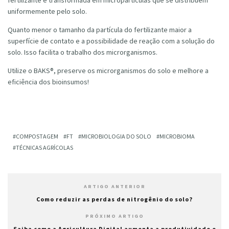
fertilizante é transformada em micropartículas que se distribuem
uniformemente pelo solo.
Quanto menor o tamanho da partícula do fertilizante maior a
superfície de contato e a possibilidade de reação com a solução do
solo. Isso facilita o trabalho dos microrganismos.
Utilize o BAKS®, preserve os microrganismos do solo e melhore a
eficiência dos bioinsumos!
COMPOSTAGEM
FT
MICROBIOLOGIA DO SOLO
MICROBIOMA
TÉCNICAS AGRÍCOLAS
ARTIGO ANTERIOR
Como reduzir as perdas de nitrogênio do solo?
PRÓXIMO ARTIGO
Saiba como a Agricultura Digital aumenta a produtividade e