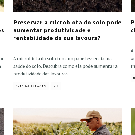
Preservar a microbiota do solo pode
P
os
aumentar produtividade e
c
rentabilidade da sua lavoura?
Cri
Cristiano Veloso
·
junho 30, 2021
A
u
or
A microbiota do solo tem um papel essencial na
mi
a
saúde do solo. Descubra como ela pode aumentar a
produtividade das lavouras.
N
NUTRIÇÃO DE PLANTAS
0