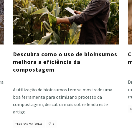
Descubra como o uso de bioinsumos
C
melhora a eficiência da
m
compostagem
Cri
Cristiano Veloso
·
maio 14, 2021
ra
Dr
m
A utilização de bioinsumos tem se mostrado uma
m
boa ferramenta para otimizar o processo da
compostagem, descubra mais sobre lendo este
E
artigo
TÉCNICAS AGRÍCOLAS
0