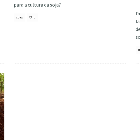
Cri
para a cultura da soja?
D
SOJA
0
la
d
so
R