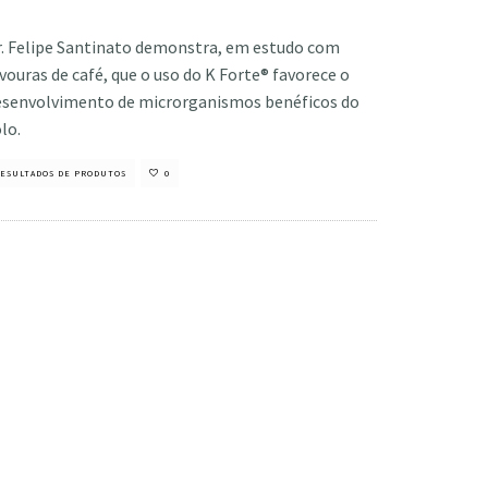
stiano Veloso
·
outubro 28, 2020
r. Felipe Santinato demonstra, em estudo com
vouras de café, que o uso do K Forte® favorece o
esenvolvimento de microrganismos benéficos do
lo.
ESULTADOS DE PRODUTOS
0