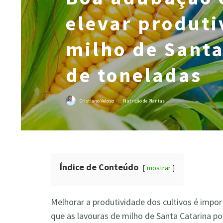
elevar produti
milho de Santa
de toneladas
Cristiano Veloso
·
Nutrição de Plantas
Índice de Conteúdo
mostrar
Melhorar a produtividade dos cultivos é impor
que as lavouras de milho de Santa Catarina 