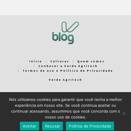
Início
Culturas
Quem somos
Conhecer a Verde Agritech
Termos de uso e Política de Privacidade
Verde Agritech
Nós utilizamos cookies para garantir que você tenha a melhor
Bem-vindo ao Verde Blog! Para que a sua experiência em nosso
experiência em nosso site. Se você continua aceitar ou
blog seja a melhor possível, utilizamos cookies. Você pode
continuar acessando, assumimos que você concorda com o
aceitar ou gerenciar seus cookies
aqui
.
nosso uso de cookies.
Close GDPR Cookie Banner
Aceito
Recuso
Aceitar
Recusar
Política de Privacidade