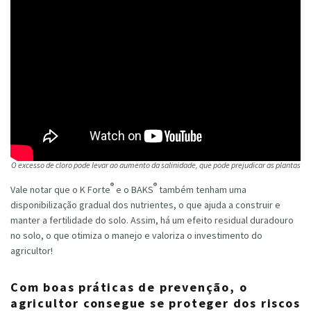
O excesso de cloro pode levar ao aumento da salinidade, que pode prejudicar as plantas
®
®
Vale notar que o K Forte
e o BAKS
também tenham uma
disponibilização gradual dos nutrientes, o que ajuda a construir e
manter a fertilidade do solo. Assim, há um efeito residual duradouro
no solo, o que otimiza o manejo e valoriza o investimento do
agricultor!
Com boas práticas de prevenção, o
agricultor consegue se proteger dos riscos