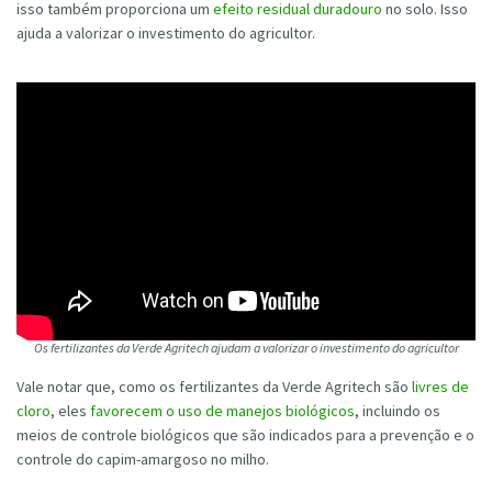
isso também proporciona um
efeito residual duradouro
no solo. Isso
ajuda a valorizar o investimento do agricultor.
Os fertilizantes da Verde Agritech ajudam a valorizar o investimento do agricultor
Vale notar que, como os fertilizantes da Verde Agritech são
livres de
cloro
, eles
favorecem o uso de manejos biológicos
, incluindo os
meios de controle biológicos que são indicados para a prevenção e o
controle do capim-amargoso no milho.