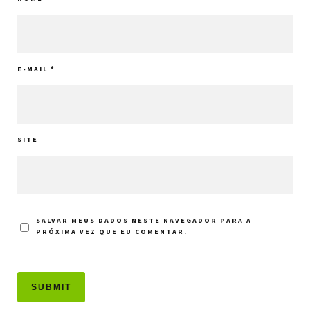
E-MAIL
*
SITE
SALVAR MEUS DADOS NESTE NAVEGADOR PARA A
PRÓXIMA VEZ QUE EU COMENTAR.