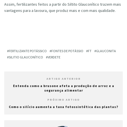
Assim, fertilizantes feitos a partir do Siltito Glauconítico trazem mais
vantagens para a lavoura, que produz mais e com mais qualidade.
FERTILIZANTE POTÁSSICO
FONTES DE POTÁSSIO
FT
GLAUCONITA
SILITIO GLAUCONÍTICO
VERDETE
ARTIGO ANTERIOR
Entenda como a brusone afeta a produção de arroz e a
segurança alimentar
PRÓXIMO ARTIGO
Como o silício aumenta a taxa fotossintética das plantas?