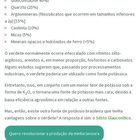
Glauconita(até 40%)
Quarzto (25%)
Argilominerais (filossilicatos que ocorrem em tamanhos inferiores
a 2μ) [15%]
Caolinita (10%)
Micas (5%)
Minerais opacos e hidróxidos de ferro (<5%).
O verdete normalmente ocorre intercalado com ritmitos silto-
argilosos, arenitos e, em menor proporção, fosforitos e carbonatos.
Alguns estudos sugerem que, passando por processamentos
industriais, o verdete poderia ser utilizado como fonte potássica.
Entretanto, isso, em conjunto com um menor teor de potássio sob a
forma de K
O, o tornaria uma fonte de potássio mais cara, devido à
2
baixa eficiência agronômica em relação a outras fontes.
Mas, então, existe outra fonte de potássio brasileira que tenha
vantagens sobre o verdete? A resposta é sim: o
Siltito Glauconítico
.
Quero revolucionar a produção da minha lavoura