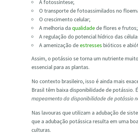
A fotossíntese;
O transporte de fotoassimilados no floem
O crescimento celular;
A melhoria da
qualidade
de flores e frutos;
A regulação do potencial hídrico das célula
A amenização de
estresses
bióticos e abió
Assim, o potássio se torna um nutriente muito 
essencial para as plantas.
No contexto brasileiro, isso é ainda mais exa
Brasil têm baixa disponibilidade de potássio
mapeamento da disponibilidade de potássio no
Nas lavouras que utilizam a adubação de si
que a adubação potássica resulta em uma bo
culturas.