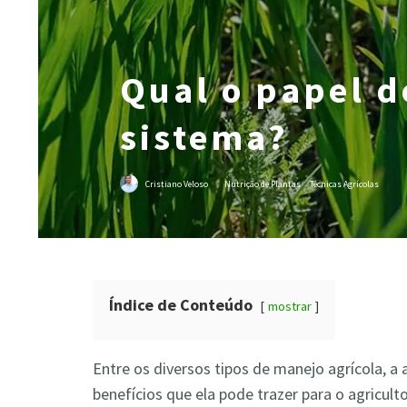
Qual o papel d
sistema?
Cristiano Veloso
·
Nutrição de Plantas
Técnicas Agrícolas
Índice de Conteúdo
mostrar
Entre os diversos tipos de manejo agrícola,
benefícios que ela pode trazer para o agricult