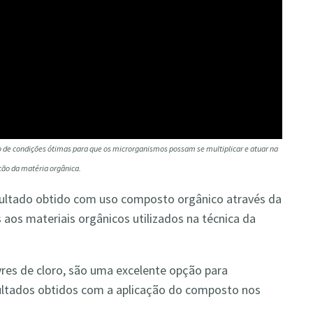
de condições ótimas para que os microrganismos possam se multiplicar e atuar na
ão da matéria orgânica.
sultado obtido com uso composto orgânico através da
s aos materiais orgânicos utilizados na técnica da
livres de cloro, são uma excelente opção para
sultados obtidos com a aplicação do composto nos