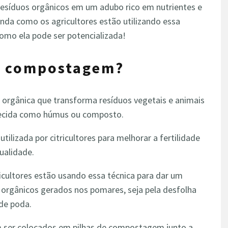
síduos orgânicos em um adubo rico em nutrientes e
enda como os agricultores estão utilizando essa
como ela pode ser potencializada!
de compostagem?
orgânica que transforma resíduos vegetais e animais
nhecida como húmus ou composto.
tilizada por citricultores para melhorar a fertilidade
qualidade.
ricultores estão usando essa técnica para dar um
 orgânicos gerados nos pomares, seja pela desfolha
 de poda.
m ser colocados em pilhas de compostagem junto a