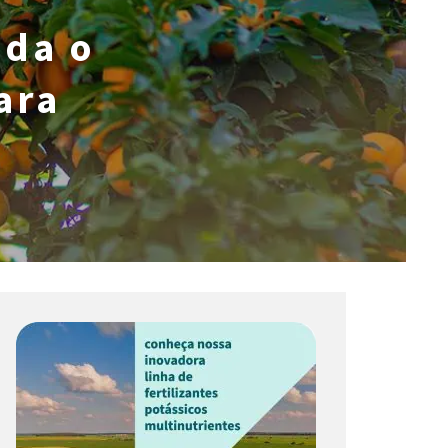
nda o
ara