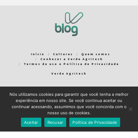
Início
Culturas
Quem somos
Conhecer a Verde Agritech
Termos de uso e Política de Privacidade
Verde Agritech
Nós utilizamos cookies para garantir que você tenha a melhor
Bem-vindo ao Verde Blog! Para que a sua experiência em nosso
experiência em nosso site. Se você continua aceitar ou
blog seja a melhor possível, utilizamos cookies. Você pode
continuar acessando, assumimos que você concorda com o
aceitar ou gerenciar seus cookies
aqui
.
nosso uso de cookies.
Close GDPR Cookie Banner
Aceito
Recuso
Aceitar
Recusar
Política de Privacidade