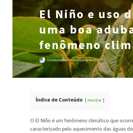
El Niño e uso d
uma boa aduba
fenômeno clim
Cristiano Veloso
·
Nutrição de Plantas
Índice de Conteúdo
mostrar
O El Niño é um fenômeno climático que ocorre
caracterizado pelo aquecimento das águas do