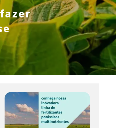
 fazer
se