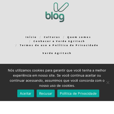
Início
Culturas
Quem somos
Conhecer a Verde Agritech
Termos de uso e Política de Privacidade
Verde Agritech
Nós utilizamos cookies para garantir que você tenha a melhor
Bem-vindo ao Verde Blog! Para que a sua experiência em nosso
experiência em nosso site. Se você continua aceitar ou
blog seja a melhor possível, utilizamos cookies. Você pode
continuar acessando, assumimos que você concorda com o
aceitar ou gerenciar seus cookies
aqui
.
nosso uso de cookies.
Close GDPR Cookie Banner
Aceito
Recuso
Aceitar
Recusar
Política de Privacidade