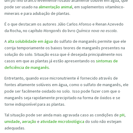
um pó fino branco levemente rosado altamente solúvel em água, que
pode ser usado na
alimentação animal
, em suplementos vitamínico-
minerais e para adubação de plantas.
É o que destacam os autores Júlio Carlos Afonso e Renan Azevedo
da Rocha, no capítulo
Manganês
do livro
Química nova na escola.
A
alta solubilidade em água
do sulfato de manganês permite que ele
corrija temporiamente os baixos teores de manganês presentes na
solução do solo. Situação essa que é desejada principalmente nos
casos em que as plantas já estão apresentando os
sintomas de
deficiência de manganês
.
Entretanto, quando esse micronutriente é fornecido através de
fontes altamente solúveis em água, como o sulfato de manganês, ele
pode ser facilmente oxidado no solo. Isso pode fazer com que o
manganês seja rapidamente precipitado na forma de óxidos e se
torne indisponível para as plantas.
Tal situação pode ser ainda mais agravada caso as condições de
pH
,
umidade
,
aeração
e
atividade microbiológica
do solo não estejam
adequadas.