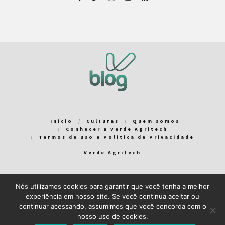
Início
Culturas
Quem somos
Conhecer a Verde Agritech
Termos de uso e Política de Privacidade
Verde Agritech
Nós utilizamos cookies para garantir que você tenha a melhor
Bem-vindo ao Verde Blog! Para que a sua experiência em nosso
experiência em nosso site. Se você continua aceitar ou
blog seja a melhor possível, utilizamos cookies. Você pode
continuar acessando, assumimos que você concorda com o
aceitar ou gerenciar seus cookies
aqui
.
nosso uso de cookies.