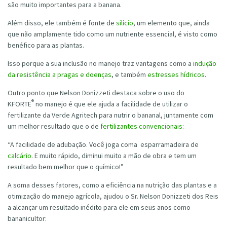
são muito importantes para a banana.
Além disso, ele também é fonte de
silício
, um elemento que, ainda
que não amplamente tido como um nutriente essencial, é visto como
benéfico para as plantas.
Isso porque a sua inclusão no manejo traz vantagens como a
indução
da resistência a pragas e doenças
, e também
estresses hídricos
.
Outro ponto que Nelson Donizzeti destaca sobre o uso do
®
KFORTE
no manejo é que ele ajuda a facilidade de utilizar o
fertilizante da Verde Agritech para nutrir o bananal, juntamente com
um melhor resultado que o de
fertilizantes convencionais
:
“A facilidade de adubação. Você joga coma esparramadeira de
calcário
. E muito rápido, diminui muito a mão de obra e tem um
resultado bem melhor que o químico!”
A soma desses fatores, como a eficiência na nutrição das plantas e a
otimização do manejo agrícola, ajudou o Sr. Nelson Donizzeti dos Reis
a alcançar um resultado inédito para ele em seus anos como
bananicultor: