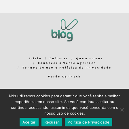
Início
Culturas
Quem somos
Conhecer a Verde Agritech
Termos de uso e Política de Privacidade
Verde Agritech
Nós utilizamos cookies para garantir que você tenha a melhor
Bem-vindo ao Verde Blog! Para que a sua experiência em nosso
experiência em nosso site. Se você continua aceitar ou
blog seja a melhor possível, utilizamos cookies. Você pode
continuar acessando, assumimos que você concorda com o
aceitar ou gerenciar seus cookies
aqui
.
nosso uso de cookies.
Close GDPR Cookie Banner
Aceito
Recuso
Aceitar
Recusar
Política de Privacidade