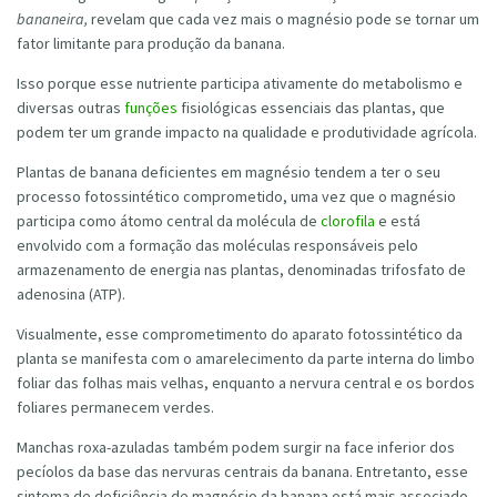
bananeira,
revelam que cada vez mais o magnésio pode se tornar um
fator limitante para produção da banana.
Isso porque esse nutriente participa ativamente do metabolismo e
diversas outras
funções
fisiológicas essenciais das plantas, que
podem ter um grande impacto na qualidade e produtividade agrícola.
Plantas de banana deficientes em magnésio tendem a ter o seu
processo fotossintético comprometido, uma vez que o magnésio
participa como átomo central da molécula de
clorofila
e está
envolvido com a formação das moléculas responsáveis pelo
armazenamento de energia nas plantas, denominadas trifosfato de
adenosina (ATP).
Visualmente, esse comprometimento do aparato fotossintético da
planta se manifesta com o amarelecimento da parte interna do limbo
foliar das folhas mais velhas, enquanto a nervura central e os bordos
foliares permanecem verdes.
Manchas roxa-azuladas também podem surgir na face inferior dos
pecíolos da base das nervuras centrais da banana. Entretanto, esse
sintoma de deficiência de magnésio da banana está mais associado