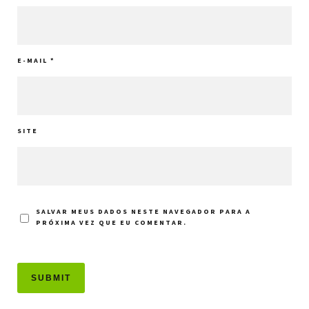
E-MAIL
*
SITE
SALVAR MEUS DADOS NESTE NAVEGADOR PARA A
PRÓXIMA VEZ QUE EU COMENTAR.