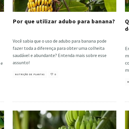
Por que utilizar adubo para banana?
Q
d
Cristiano Veloso
·
janeiro 19, 2023
Cri
Você sabia que o uso de adubo para banana pode
fazer toda a diferença para obter uma colheita
E
saudável e abundante? Entenda mais sobre esse
m
assunto!
c
 e
m
NUTRIÇÃO DE PLANTAS
0
B