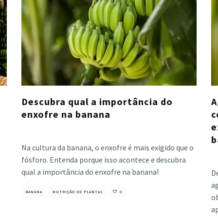
Descubra qual a importância do
A
enxofre na banana
c
e
Cristiano Veloso
·
março 10, 2022
b
Na cultura da banana, o enxofre é mais exigido que o
Cri
fósforo. Entenda porque isso acontece e descubra
qual a importância do enxofre na banana!
De
a
BANANA
NUTRIÇÃO DE PLANTAS
0
o
a