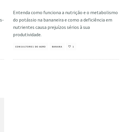
Mariane Rodrigues
·
julho 26, 2021
Entenda como funciona a nutrição e o metabolismo
s-
do potássio na bananeira e como a deficiência em
nutrientes causa prejuízos sérios à sua
produtividade.
CONSULTORES DO AGRO
BANANA
1