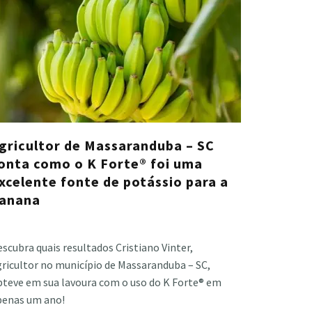
gricultor de Massaranduba – SC
onta como o K Forte® foi uma
xcelente fonte de potássio para a
anana
stiano Veloso
·
fevereiro 18, 2022
scubra quais resultados Cristiano Vinter,
gricultor no município de Massaranduba – SC,
bteve em sua lavoura com o uso do K Forte® em
penas um ano!